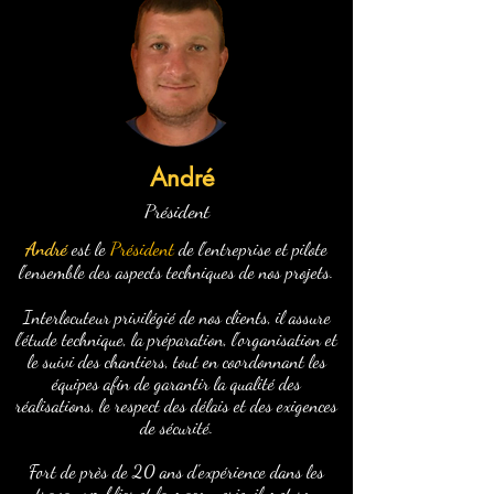
André
Président
André
est le
Président
de l'entreprise et pilote
l'ensemble des aspects techniques de nos projets.
Interlocuteur privilégié de nos clients, il assure
l'étude technique, la préparation, l'organisation et
le suivi des chantiers, tout en coordonnant les
équipes afin de garantir la qualité des
réalisations, le respect des délais et des exigences
de sécurité.
Fort de près de 20 ans d'expérience dans les
travaux publics et la maçonnerie, il met son