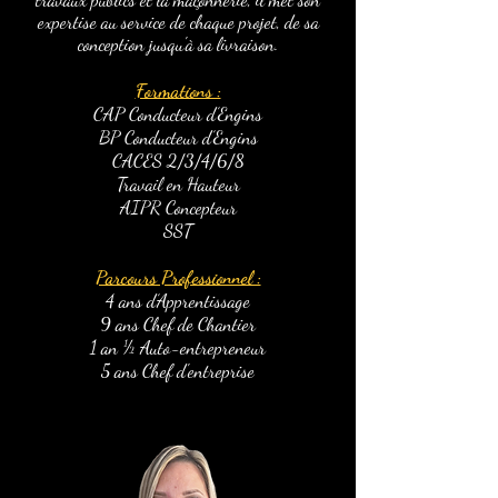
expertise au service de chaque projet, de sa
conception jusqu'à sa livraison.
Formations :
CAP Conducteur d’Engins
BP Conducteur d’Engins
CACES 2/3/4/6/8
Travail en Hauteur
AIPR Concepteur
SST
Parcours Professionnel :
4 ans d’Apprentissage
9 ans Chef de Chantier
1 an ½ Auto-entrepreneur
5 ans Chef d'entreprise
s