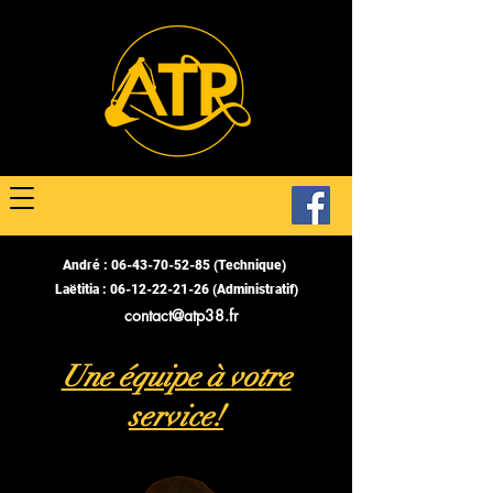
André :
06-43-70-52-85
(Technique)
Laëtitia :
06-12-22-21-26
(Administratif)
contact@atp38.fr
Une équipe à votre
service!