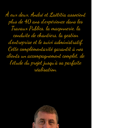
À eux deux, André et Laëtitia associent
plus de 40 ans d'expérience dans les
Travaux Publics, la maçonnerie, la
conduite de chantiers, la gestion
d'entreprise et le suivi administratif.
Cette complémentarité garantit à nos
clients un accompagnement complet, de
l'étude du projet jusqu'à sa parfaite
réalisation.