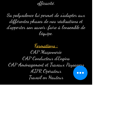
efficacité.
Sa polyvalence lui permet de s'adapter aux
différentes phases de nos réalisations et
d'apporter son savoir-faire à l'ensemble de
l'équipe.
Formations :
CAP Maçonnerie
CAP Conducteur d'Engins
CAP Aménagement et Travaux Paysagers
AIPR Opérateur
Travail en Hauteur
Expériences :
4 ans d'Apprentissage
6 ans Conducteur d'Engins
1 an Maçon
1 an Ouvrier Polyvalent