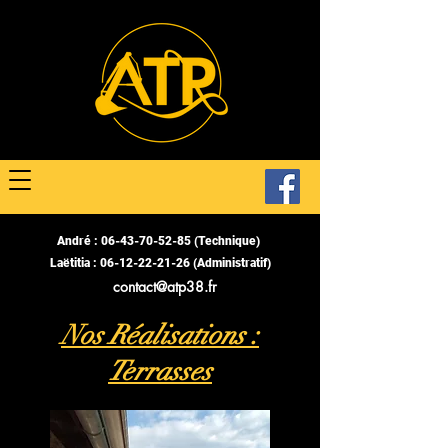
André :
06-43-70-52-85
(Technique)
Laëtitia :
06-12-22-21-26
(Administratif)
contact@atp38.fr
Nos Réalisations :
Terrasses